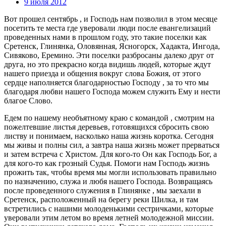
9 июля 2012
Вот прошел сентябрь , и Господь нам позволил в этом месяце
посетить те места где уверовали люди после евангелизаций
проведенных нами в прошлом году, это такие поселки как
Сретенск, Глинянка, Оловянная, Ясногорск, Хадакта, Ингода,
Сивяково, Еремино. Эти поселки разбросаны далеко друг от
друга, но это прекрасно когда видишь людей, которые ждут
нашего приезда и общения вокруг слова Божия, от этого
сердце наполняется благодарностью Господу , за то что мы
благодаря любви нашего Господа можем служить Ему и нести
благое Слово.
Едем по нашему необъятному краю с командой , смотрим на
пожелтевшие листья деревьев, готовящихся сбросить свою
листву и понимаем, насколько наша жизнь коротка. Сегодня
мы живы и полны сил, а завтра наша жизнь может прерваться
и затем встреча с Христом. Для кого-то Он как Господь Бог, а
для кого-то как грозный Судья. Помоги нам Господь жизнь
прожить так, чтобы время мы могли использовать правильно
по назначению, служа и любя нашего Господа. Возвращаясь
после проведенного служения в Глинянке , мы заехали в
Сретенск, расположенный на берегу реки Шилка, и там
встретились с нашими молоденькими сестричками, которые
уверовали этим летом во время летней молодежной миссии.