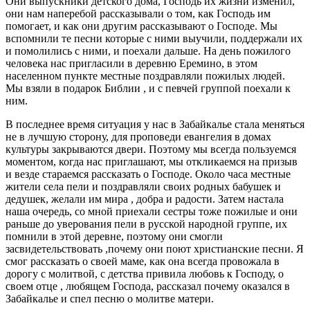
Они выпускники детского дома, Господь их жизни изменил,
они нам наперебой рассказывали о том, как Господь им
помогает, и как они другим рассказывают о Господе. Мы
вспомнили те песни которые с ними выучили, поддержали их
и помолились с ними, и поехали дальше. На день пожилого
человека нас пригласили в деревню Еремино, в этом
населенном пункте местные поздравляли пожилых людей.
Мы взяли в подарок Библии , и с певчей группой поехали к
ним.
В последнее время ситуация у нас в Забайкалье стала меняться
не в лучшую сторону, для проповеди евангелия в домах
культуры закрываются двери. Поэтому мы всегда пользуемся
моментом, когда нас приглашают, мы откликаемся на призыв
и везде стараемся рассказать о Господе. Около часа местные
жители села пели и поздравляли своих родных бабушек и
дедушек, желали им мира , добра и радости. Затем настала
наша очередь, со мной приехали сестры тоже пожилые и они
раньше до уверования пели в русской народной группе, их
помнили в этой деревне, поэтому они смогли
засвидетельствовать ,почему они поют христианские песни. Я
смог рассказать о своей маме, как она всегда провожала в
дорогу с молитвой, с детства привила любовь к Господу, о
своем отце , любящем Господа, рассказал почему оказался в
Забайкалье и спел песню о молитве матери.