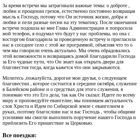
За время встречи мы затрагивали важные темы: о доброте ,
любви и прощении грехов, естественно постоянно возвращая
мысль к Господу, потому что Он источник жизни, добра и
любви и пели разные песни на эту тематику. После окончания
встречи подошла ко мне Глава Администрации и попросила
мой телефон, я подумал что будут у нас проблемы, но она с
восторгом благодарила за проведенную встречу и пригласила
нас в соседнее село с этой же программой, объясняя что то о
чем мы говорили очень актуально. Мы очень обрадовались
этой возможности и возвращаясь домой благодарили Господа
за Его чудные пути, что Он знает как открыть двери для
благовестия тогда, когда кажется что они закрываются.
Молитесь ,пожалуйста, дорогие мои друзья, о следующем
благовестии , которое состоится в середине октября, служение
в Балейском районе и о средствах для этого служения, я
понимаю что это Его дела, так как Он сказал: Идите по всему
миру и проповедуйте евангелие, мы понимаем актуальность
слов Христа и Идем по Сибирской земле с евангелием в
руках, поэтому благослови нас и вас Господь , чтобы общими
усилиями мы смогли выполнить поручение нашего Господа и
приблизить Его пришествие за Церковью.
Все поездки: