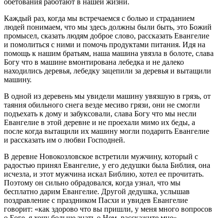
обетования работают в нашей жизни.
Каждый раз, когда мы встречаемся с болью и страданием
людей понимаем, что мы здесь должны были быть, это Божий
промысел, сказать людям доброе слово, рассказать Евангелие
и помолиться с ними и помочь продуктами питания. Идя на
помощь к нашим братьям, наша машина увязла в болоте, слава
Богу что в машине вмонтирована лебедка и не далеко
находились деревья, лебедку зацепили за деревья и вытащили
машину.
В одной из деревень мы увидели машину увязшую в грязь, от
таяния обильного снега везде месиво грязи, они не смогли
подъехать к дому и забуксовали, слава Богу что мы несли
Евангелие в этой деревне и не проехали мимо их беды, а
после когда вытащили их машину могли подарить Евангелие
и рассказать им о любви Господней.
В деревне Новокозловское встретили мужчину, который с
радостью принял Евангелие, у его дедушки была Библия, она
исчезла, и этот мужчина искал Библию, хотел ее прочитать.
Поэтому он сильно обрадовался, когда узнал, что мы
бесплатно дарим Евангелие. Другой дедушка, услышав
поздравление с праздником Пасхи и увидев Евангелие
говорит: «как здорово что вы пришли, у меня много вопросов
о Боге, я хочу больше знать о Нем, расскажите мне».