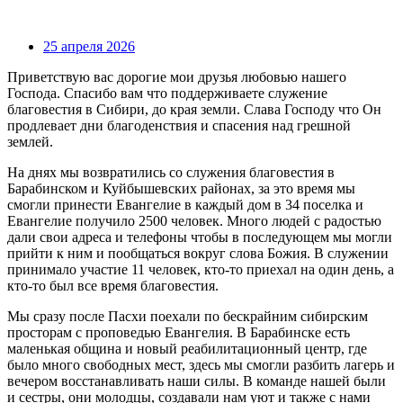
25 апреля 2026
Приветствую вас дорогие мои друзья любовью нашего
Господа. Спасибо вам что поддерживаете служение
благовестия в Сибири, до края земли. Слава Господу что Он
продлевает дни благоденствия и спасения над грешной
землей.
На днях мы возвратились со служения благовестия в
Барабинском и Куйбышевских районах, за это время мы
смогли принести Евангелие в каждый дом в 34 поселка и
Евангелие получило 2500 человек. Много людей с радостью
дали свои адреса и телефоны чтобы в последующем мы могли
прийти к ним и пообщаться вокруг слова Божия. В служении
принимало участие 11 человек, кто-то приехал на один день, а
кто-то был все время благовестия.
Мы сразу после Пасхи поехали по бескрайним сибирским
просторам с проповедью Евангелия. В Барабинске есть
маленькая община и новый реабилитационный центр, где
было много свободных мест, здесь мы смогли разбить лагерь и
вечером восстанавливать наши силы. В команде нашей были
и сестры, они молодцы, создавали нам уют и также с нами