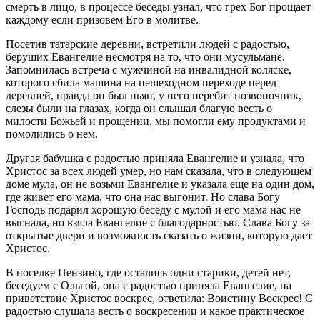
смерть в лицо, в процессе беседы узнал, что грех Бог прощает
каждому если призовем Его в молитве.
Посетив татарские деревни, встретили людей с радостью,
берущих Евангелие несмотря на то, что они мусульмане.
Запомнилась встреча с мужчиной на инвалидной коляске,
которого сбила машина на пешеходном переходе перед
деревней, правда он был пьян, у него перебит позвоночник,
слезы были на глазах, когда он слышал благую весть о
милости Божьей и прощении, мы помогли ему продуктами и
помолились о нем.
Другая бабушка с радостью приняла Евангелие и узнала, что
Христос за всех людей умер, но нам сказала, что в следующем
доме мула, он не возьми Евангелие и указала еще на один дом,
где живет его мама, что она нас выгонит. Но слава Богу
Господь подарил хорошую беседу с мулой и его мама нас не
выгнала, но взяла Евангелие с благодарностью. Слава Богу за
открытые двери и возможность сказать о жизни, которую дает
Христос.
В поселке Пензино, где остались одни старики, детей нет,
беседуем с Ольгой, она с радостью приняла Евангелие, на
приветствие Христос воскрес, ответила: Воистину Воскрес! С
радостью слушала весть о воскресении и какое практическое