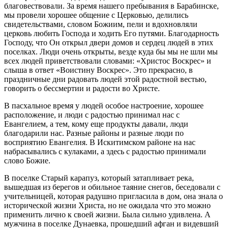
благовествовали. За время нашего пребывания в Барабинске,
мы провели хорошее общение с Церковью, делились
свидетельствами, словом Божиим, пели и вдохновляли
церковь любить Господа и ходить Его путями. Благодарность
Господу, что Он открыл двери домов и сердец людей в этих
поселках. Люди очень открыты, везде куда бы мы не шли мы
всех людей приветствовали словами: «Христос Воскрес» и
слыша в ответ «Воистину Воскрес». Это прекрасно, в
праздничные дни радовать людей этой радостной вестью,
говорить о бессмертии и радости во Христе.
В пасхальное время у людей особое настроение, хорошее
расположение, и люди с радостью принимал нас с
Евангелием, а тем, кому еще продукты давали, люди
благодарили нас. Разные районы и разные люди по
восприятию Евангелия. В Искитимском районе на нас
набрасывались с кулаками, а здесь с радостью принимали
слово Божие.
В поселке Старый карапуз, который затапливает река,
вышедшая из берегов и обильное таяние снегов, беседовали с
учительницей, которая радушно пригласила в дом, она знала о
исторической жизни Христа, но не ожидала что это можно
применить лично к своей жизни. Была сильно удивлена. А
мужчина в поселке Дунаевка, прошедший афган и видевший