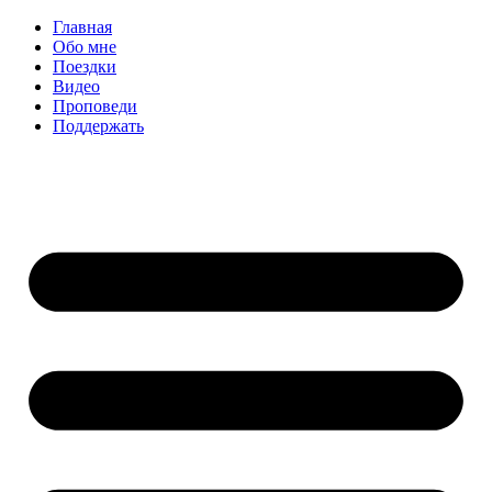
Перейти
Главная
к
Обо мне
содержимому
Поездки
Видео
Проповеди
Поддержать