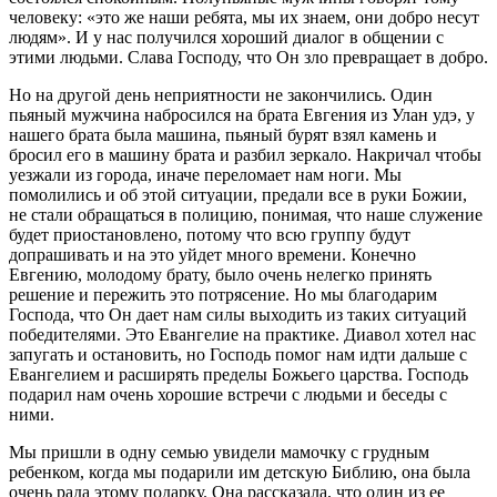
человеку: «это же наши ребята, мы их знаем, они добро несут
людям». И у нас получился хороший диалог в общении с
этими людьми. Слава Господу, что Он зло превращает в добро.
Но на другой день неприятности не закончились. Один
пьяный мужчина набросился на брата Евгения из Улан удэ, у
нашего брата была машина, пьяный бурят взял камень и
бросил его в машину брата и разбил зеркало. Накричал чтобы
уезжали из города, иначе переломает нам ноги. Мы
помолились и об этой ситуации, предали все в руки Божии,
не стали обращаться в полицию, понимая, что наше служение
будет приостановлено, потому что всю группу будут
допрашивать и на это уйдет много времени. Конечно
Евгению, молодому брату, было очень нелегко принять
решение и пережить это потрясение. Но мы благодарим
Господа, что Он дает нам силы выходить из таких ситуаций
победителями. Это Евангелие на практике. Диавол хотел нас
запугать и остановить, но Господь помог нам идти дальше с
Евангелием и расширять пределы Божьего царства. Господь
подарил нам очень хорошие встречи с людьми и беседы с
ними.
Мы пришли в одну семью увидели мамочку с грудным
ребенком, когда мы подарили им детскую Библию, она была
очень рада этому подарку. Она рассказала, что один из ее