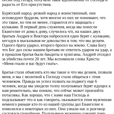
радость от Его присутствия.
Бурятский народ -резкий народ и воинственный, они
исповедуют буддизм, хотя многие из них не понимают, что
это такое, но тем не менее, стараются его защищать с
кулаками. В первый день служения, когда мы понесли
Евангелие от дома к дому, случилось ч/п, на наших двух
братьев Андрея и Виктора набросился один бурят с кулаками,
негодуя и высказывая не довольство в том, что мы делаем.
Одного брата ударил, второго бросил на землю. Слава Богу
что Бог дал силы нашим братьям не ответить ударом на удар, а
в прошлом братья были бандиты и хулиганы, Андрей отсидел
за убийства почти 20 лет. Мы вспомнили слова Христа:
«Меня гнали и вас будут гнать».
Братья стали объяснять кто мы такие и что мы делаем, позвали
меня, и мы с молитвой к Господу стали общаться с этим
человеком. Правда он успел позвать на подмогу еще 6
человек, когда мы увидели толпу полупьяных бурят идущих к
нам решительно, мы поняли, что сейчас может произойти
потасовка. Как хорошо, что с нами наш Господь и
подсказывает что и как говорить, оказывается этим мужчинам
немного раньше кто-то из нашей группы дал Евангелие и
помолился о некоторых из них. Они узнали нас и разговор
состоялся спокойным. Полупьяные мужчины говорят тому