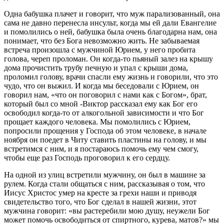
Одна бабушка плачет и говорит, что муж парализованный, она
сама не давно перенесла инсульт, когда мы ей дали Евангелие
и помолились о ней, бабушка была очень благодарна нам, она
понимает, что без Бога невозможно жить. Не забываемая
встреча произошла с мужчиной Юрием, у него пробита
голова, череп проломан. Он когда-то пьяный залез на крышу
дома прочистить трубу печную и упал с крыши дома,
проломил голову, врачи спасли ему жизнь и говорили, что это
чудо, что он выжил. И когда мы беседовали с Юрием, он
говорил нам, «что он поговорил с нами как с Богом», брат,
который был со мной -Виктор рассказал ему как Бог его
освободил когда-то от алкогольной зависимости и что Бог
прощает каждого человека. Мы помолились с Юрием,
попросили прощения у Господа об этом человеке, в начале
ноября он поедет в Читу ставить пластины на голову, и мы
встретимся с ним, и я постараюсь помочь ему чем смогу,
чтобы еще раз Господь проговорил к его сердцу.
На одной из улиц встретили мужчину, он был в машине за
рулем. Когда стали общаться с ним, рассказывая о том, что
Иисус Христос умер на кресте за грехи наши и приводя
свидетельство того, что Бог сделал в нашей жизни, этот
мужчина говорит: «вы растеребили мою душу, неужели Бог
может помочь освободиться от спиртного, курева, матов?» мы