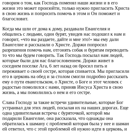
говорим о том, как Господь поменял наши жизни и в его
жизни это может произойти, только нужно пригласить Христа
в свою жизнь и попросить помочь в этом и Он поможет и
благословит.
Когда мы шли от дома к дому, раздавали Евангелия и
общались с людьми, один бурят, увидев нас подошел к нам и
говорит, «что вы раздаете, дайте и мне это!» мы ему дали
Евангелие и рассказали о Христе. Доржи попросил
разрешения помочь нам, отгонять собак и бурятам переводить
то что мы будем говорить. Так Господь посылал нам людей,
которые были для нас благословением. Доржи живет в
соседнем поселке Ага, 6 лет назад он бросил пить и
переживает о своей сестре, которая спивается. Мы пригласили
его в церковь на обед и за столом смогли подробно рассказать
ему о пути евангельском, о Христе, о Боге и этот человек с
радостью помолился с нами, приняв Иисуса Христа в свою
жизнь, а мы помолились о нем и его сестре.
Слава Господу за такие встречи удивительные, которые Бог
устраивал для этих людей, посылая их на наших дорогах. Еще
одна удивительная встреча с буряточкой, которой мы
подарили Евангелие, она рассказала, что однажды она
обратилась к шаману с проблемой которая была у нее и шаман
ей ответил, что с этой проблемой ей нужно идти в церковь, и