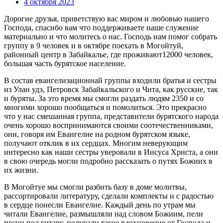
4 октября 2023
Дорогие друзья, приветствую вас миром и любовью нашего
Господа, спасибо вам что поддерживаете наше служение
материально и что молитесь о нас. Господь нам помог собрать
группу в 9 человек и в октябре поехать в Могойтуй,
районный центр в Забайкалье, где проживают12000 человек,
большая часть бурятское население.
В состав евангелизационнай группы входили братья и сестры
из Улан удэ, Петровск Забайкальского и Чита, как русские, так
и буряты. За это время мы смогли раздать людям 2350 и со
многими хорошо пообщаться и помолиться. Это прекрасно
что у нас смешанная группа, представители бурятского народа
очень хорошо воспринимаются своими соотечественниками,
они, говоря им Евангелие на родном бурятском языке,
получают отклик в их сердцах. Многим неверующим
интересно как наши сестры уверовали в Иисуса Христа, а они
в свою очередь могли подробно рассказать о путях Божиих в
их жизни.
В Могойтуе мы смогли разбить базу в доме молитвы,
рассортировали литературу, сделали комплекты и с радостью
в сердце понесли Евангелие. Каждый день по утрам мы
читали Евангелие, размышляли над словом Божиим, пели
песни под гитару, получали такое вдохновение от Господа и