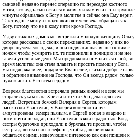
сыновей недавно перенес операцию по пересадке костного
мозга, это чудо- сын остался в живых и мамочка в эти трудные
минуты обращалась к Богу в молитве и сейчас она Ему верит.
Так трудные минуты подталкивают человека обращаться к
Богу, потому что не к кому идти кроме Господа.
У двухэтажных домов мы встретили молодую женщину Ольгу
которая рассказала о своих переживаниях, недавно у них во
дворе шумела молодежь, и она подвыпившая вышла к ним с
ножом чтобы усмирить их, те позвонили в полицию и на нее
завели уголовные дело. Мы предложили помолиться с ней, во
время молитвы она стала плакать и просить помощи у Бога,
мы поддержали ее, подарили Евангелие, сказали добрые слова
и обратили внимание на Господа, что Он всегда рядом, только
нужно искать Его всем сердцем.
Вовремя благовестия встречали разных людей и везде мы
старались указать на Христа и то что Он сделал для всех
людей. Встретили бомжей Валерия и Сергея, которым
рассказали Евангелие, у Валерия конечности рук
ампутированы, замерз пьяным, а Сергей попал в аварию и
ноги почти не ходят, они Евангелие взяли с радостью. Когда
сестры буряточки приходили к бурятам, те просили, чтобы
сестры дали им свои телефоны, чтобы дальше можно
общаться с ними, неверующим интересно как они пришли к