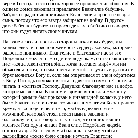
вере в Господа, и это очень хорошее продолжение общения. В
один из домов заходим и предлагаем Евангелие бабушке,
бабушка с радостью принимает Евангелие и просит еще для
сына, потому что его завтра забирают на войну. В другом
доме бабушки буряточки просят детскую библию и говорят,
что они будут читать своим внукам.
На фоне агрессивности со стороны некоторых бурят, мы
видим радость и расположенность сердец людских, которые с
радостью принимают Евангелие и благодарят нас за это.
Подходим к убеленным сединой дедушкам, они спрашивают у
нас: «когда закончится война, когда настанет мир?» мы им
объясняем о том, что мы приехали чтобы научить и русских и
бурят молиться Богу и, если мы отвратимся от зла и обратимся
к Богу, Господь поможет в этом, а для этого нужно Евангелие
читать и молиться Господу. Дедушки благодарят нас за добро,
которое мы делаем. В одном из домов встретили мужчину,
который раньше был прикован к инвалидной коляске, у него
было Евангелие и он стал его читать и молиться Богу, прошло
время, и Господь исцелил его, мы беседовали с этим
мужчиной, который стоял перед нами в здравии и
благополучии, он говорил нам о том, что он постоянно
молится Господу и читает Евангелие. Подобных людей,
открытых для Евангелия мы брали на заметку, чтобы в
дальнейшем можно было с ними изучать Евангелие.