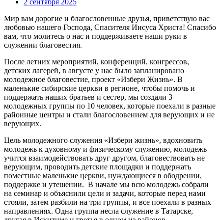
2 сентября 2025
Мир вам дорогие и благословенные друзья, приветствую вас
любовью нашего Господа, Спасителя Иисуса Христа! Спасибо
вам, что молитесь о нас и поддерживаете наши руки в
служении благовестия.
После летних мероприятий, конференций, конгрессов,
детских лагерей, в августе у нас было запланировано
молодежное благовестие, проект «Избери Жизнь». В
маленькие сибирские церкви в регионе, чтобы помочь и
поддержать наших братьев и сестер, мы создали 3
молодежных группы по 10 человек, которые поехали в разные
районные центры и стали благословением для верующих и не
верующих.
Цель молодежного служения «Избери жизнь», вдохновить
молодежь к духовному и физическому служению, молодежь
учится взаимодействовать друг другом, благовествовать не
верующим, проводить детские площадки и поддержать
поместные маленькие церкви, нуждающиеся в ободрении,
поддержке и утешении. В начале мы всю молодежь собрали
на семинар и объяснили цели и задачи, которые перед нами
стояли, затем разбили на три группы, и все поехали в разных
направлениях. Одна группа несла служение в Татарске,
другая в Искитиме и третья в одном из районов