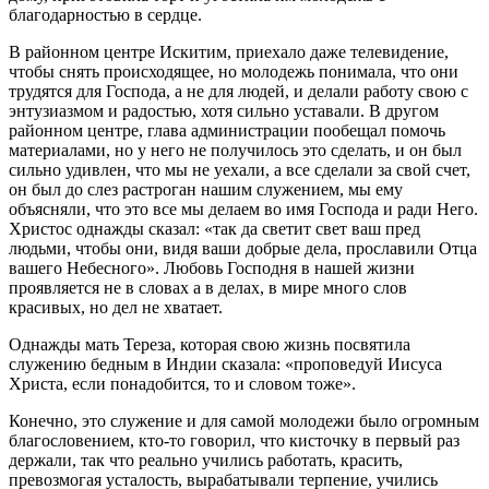
благодарностью в сердце.
В районном центре Искитим, приехало даже телевидение,
чтобы снять происходящее, но молодежь понимала, что они
трудятся для Господа, а не для людей, и делали работу свою с
энтузиазмом и радостью, хотя сильно уставали. В другом
районном центре, глава администрации пообещал помочь
материалами, но у него не получилось это сделать, и он был
сильно удивлен, что мы не уехали, а все сделали за свой счет,
он был до слез растроган нашим служением, мы ему
объясняли, что это все мы делаем во имя Господа и ради Него.
Христос однажды сказал: «так да светит свет ваш пред
людьми, чтобы они, видя ваши добрые дела, прославили Отца
вашего Небесного». Любовь Господня в нашей жизни
проявляется не в словах а в делах, в мире много слов
красивых, но дел не хватает.
Однажды мать Тереза, которая свою жизнь посвятила
служению бедным в Индии сказала: «проповедуй Иисуса
Христа, если понадобится, то и словом тоже».
Конечно, это служение и для самой молодежи было огромным
благословением, кто-то говорил, что кисточку в первый раз
держали, так что реально учились работать, красить,
превозмогая усталость, вырабатывали терпение, учились