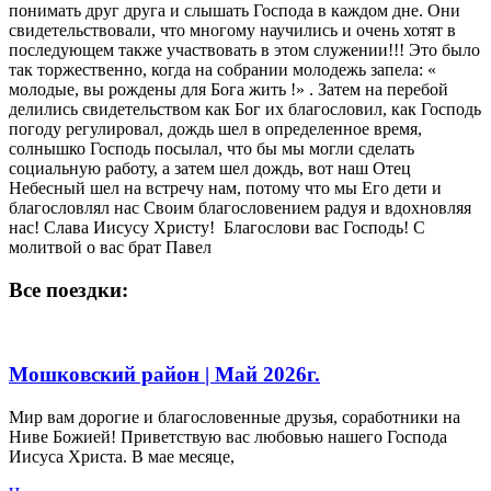
понимать друг друга и слышать Господа в каждом дне. Они
свидетельствовали, что многому научились и очень хотят в
последующем также участвовать в этом служении!!! Это было
так торжественно, когда на собрании молодежь запела: «
молодые, вы рождены для Бога жить !» . Затем на перебой
делились свидетельством как Бог их благословил, как Господь
погоду регулировал, дождь шел в определенное время,
солнышко Господь посылал, что бы мы могли сделать
социальную работу, а затем шел дождь, вот наш Отец
Небесный шел на встречу нам, потому что мы Его дети и
благословлял нас Своим благословением радуя и вдохновляя
нас! Слава Иисусу Христу! Благослови вас Господь! С
молитвой о вас брат Павел
Все поездки:
Мошковский район | Май 2026г.
Мир вам дорогие и благословенные друзья, соработники на
Ниве Божией! Приветствую вас любовью нашего Господа
Иисуса Христа. В мае месяце,