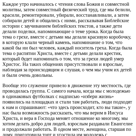
Каждое утро начиналось с чтения слова Божия и совместной
молитвы, затем совместный физический труд, где мы белили,
красили, ремонтировали, убирали, восстанавливали, а затем
собирали детей и общались с ними, рассказывая Библейские
истории с заучиванием библейских текстов, а также дети
делали поделки, напоминающие о теме урока. Когда была
тема о грехе, вместе с детьми мы делали красивую коробочку,
в которую клали черный камень, напоминание о том, что
какой бы ни был человек, каждый носитель греха. Когда была
тема о распятии Христа, вместе с детьми делали крестик,
который будет напоминать о том, что за грехи людей умер
Христос. На таких общениях присутствовали и взрослые,
наблюдая за происходящим и слушая, о чем мы учим их детей
и были очень довольны.
Вообще это служение привело в движение эту местность, где
проводилась группа. С самого начала, когда мы с молодежью
в одинаковых футболках с надписью «избери жизнь»
появились на площадках и стали там работать, люди подходят
к нам и спрашивают: «что здесь происходит, кто вы такие», у
нас была возможность рассказать, что мы верим в Иисуса
Христа, и вера в Господа меняет отношение ко многому, мы
хотим делать добро для людей, взрослым раздавали Евангелие
и продолжали работать. В одном месте, женщина, старшая по
дому, приготовила торт и угостила им молодежь с