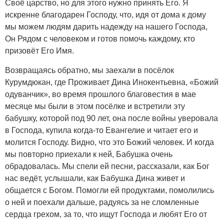
Своё царство, но для этого нужно принять Его. Я
искренне благодарен Господу, что, идя от дома к дому
мы можем людям дарить надежду на нашего Господа,
Он Рядом с человеком и готов помочь каждому, кто
призовёт Его Имя.
Возвращаясь обратно, мы заехали в посёлок
Курумдюкан, где Проживает Дина Инокентьевна, «Божий
одуванчик», во время прошлого благовестия в мае
месяце мы были в этом посёлке и встретили эту
бабушку, которой под 90 лет, она после войны уверовала
в Господа, купила когда-то Евангелие и читает его и
молится Господу. Видно, что это Божий человек. И когда
мы повторно приехали к ней, Бабушка очень
обрадовалась. Мы спели ей песни, рассказали, как Бог
нас ведёт, услышали, как Бабушка Дина живет и
общается с Богом. Помогли ей продуктами, помолились
о ней и поехали дальше, радуясь за не сломленные
сердца грехом, за то, что ищут Господа и любят Его от