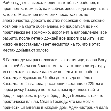
Район куда мы выехали один из тяжёлых районов, в
прошлом каторжный, да и сейчас здесь люди живут как в
каторге. Магазинов во многих посёлках нет, нет
электричества, доехать до этих посёлков очень сложно,
хотя они на карте обозначены, но добраться до них
практически не возможно, дорог нет, а направление, все
разбито, после летних дождей все дороги разбиты и их
никто не восстанавливает несмотря на то, что в этих
местах добывают золото.
В Газзаводе мы расположились в гостинице, слава Богу
что в ней были свободные места, заготовив литературу
мы поехали в самые далекие посёлки этого района-
Какталгу и Будюмкан. Чтобы доехать до посёлка
Какталга от Газзавода, расстояние составило 225 км и
через речку Газимур нет моста, нам пришлось найти
брод и переезжать реку в брод, Вода Большая, так что
практически плыли. Слава Господу, что мы могли
принести Евангелие в каждый дом, Администрация дала