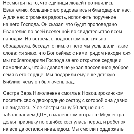
Несмотря на то, что единицы людей противились
Евангелию, большинство радовались и благодарили нас.
А для нас огромная радость, исполнить поручение
нашего Господа. Он сказал, что будет проповедано
Евангелие по всей вселенной во свидетельство всем
народам. Но встреча с подростком нас сильно
обрадовала, беседуя с ним, от него мы услышали такие
слова: «я знаю, что Бог сейчас с нами, рядом находится»
мы поблагодарили Господа за его открытое сердце и
помолились, чтобы диавол не украл просеянное доброе
семя в его сердце. Мы подарили ему ещё детскую
Библию, чему он был очень рад.
Сестра Вера Николаевна смогла в Новоширокинском
посетить свою двоюродную сестру, с которой она давно
не виделась. У ее сёстры сыну 50 лет, но он с
заболеванием ДЦБ, в маленьком возрасте Медсестра,
делая прививку по ошибке коснулась нерва, и ребёнок
на всегда остался инвалидом. Мы смогли поддержать