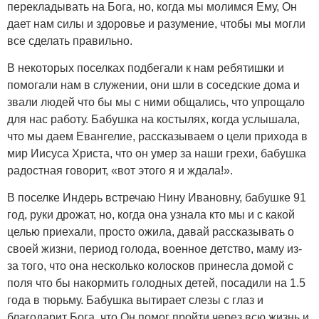
перекладывать на Бога, но, когда мы молимся Ему, Он
дает нам силы и здоровье и разумение, чтобы мы могли
все сделать правильно.
В некоторых поселках подбегали к нам ребятишки и
помогали нам в служении, они шли в соседские дома и
звали людей что бы мы с ними общались, что упрощало
для нас работу. Бабушка на костылях, когда услышала,
что мы даем Евангелие, рассказываем о цели прихода в
мир Иисуса Христа, что он умер за наши грехи, бабушка
радостная говорит, «вот этого я и ждала!».
В поселке Индерь встречаю Нину Ивановну, бабушке 91
год, руки дрожат, но, когда она узнала кто мы и с какой
целью приехали, просто ожила, давай рассказывать о
своей жизни, период голода, военное детство, маму из-
за того, что она несколько колосков принесла домой с
поля что бы накормить голодных детей, посадили на 1.5
года в тюрьму. Бабушка вытирает слезы с глаз и
благодарит Бога, что Он помог пройти через всю жизнь и