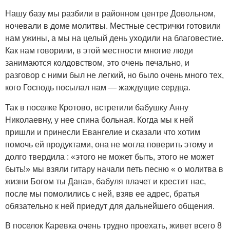
Нашу базу мы разбили в районном центре Довольном,
ночевали в доме молитвы. Местные сестрички готовили
нам ужины, а мы на целый день уходили на благовестие.
Как нам говорили, в этой местности многие люди
занимаются колдовством, это очень печально, и
разговор с ними был не легкий, но было очень много тех,
кого Господь посылал нам — жаждущие сердца.
Так в поселке Кротово, встретили бабушку Анну
Николаевну, у нее спина больная. Когда мы к ней
пришли и принесли Евангелие и сказали что хотим
помочь ей продуктами, она не могла поверить этому и
долго твердила : «этого не может быть, этого не может
быть!» мы взяли гитару начали петь песню « о молитва в
жизни Богом ты Дана», бабуля плачет и крестит нас,
после мы помолились с ней, взяв ее адрес, братья
обязательно к ней приедут для дальнейшего общения.
В поселок Каревка очень трудно проехать, живет всего 8