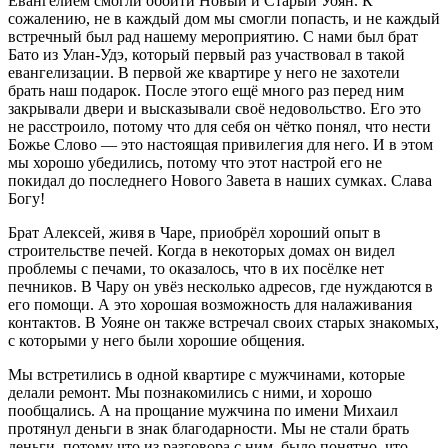
Евангелием смогли обойти Новый и Старый Уоян. К
сожалению, не в каждый дом мы смогли попасть, и не каждый
встречный был рад нашему мероприятию. С нами был брат
Бато из Улан-Удэ, который первый раз участвовал в такой
евангелизации. В первой же квартире у него не захотели
брать наш подарок. После этого ещё много раз перед ним
закрывали двери и высказывали своё недовольство. Его это
не расстроило, потому что для себя он чётко понял, что нести
Божье Слово — это настоящая привилегия для него. И в этом
мы хорошо убедились, потому что этот настрой его не
покидал до последнего Нового Завета в наших сумках. Слава
Богу!
Брат Алексей, живя в Чаре, приобрёл хороший опыт в
строительстве печей. Когда в некоторых домах он видел
проблемы с печами, то оказалось, что в их посёлке нет
печников. В Чару он увёз несколько адресов, где нуждаются в
его помощи. А это хорошая возможность для налаживания
контактов. В Уояне он также встречал своих старых знакомых,
с которыми у него были хорошие общения.
Мы встретились в одной квартире с мужчинами, которые
делали ремонт. Мы познакомились с ними, и хорошо
пообщались. А на прощание мужчина по имени Михаил
протянул деньги в знак благодарности. Мы не стали брать
деньги, потому что из разговора с ним, было понятно, что