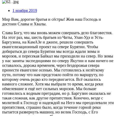
1 ноября 2019
Мир Вам, дорогие братья и сёстры! Жив наш Господь и
достоин Славы и Хвалы.
Слава Богу, что мы вновь можем совершать дело благовестия.
На этот раз, мы, шесть братьев из Читы, Улан-Удэ и Усть-
Баргузина, на КамАЗе и джипе, решили совершить
евангелизационный проект на севере Бурятии. Чтобы
добираться до севера Бурятии мы всегда ждали зимы и
морозов, и пересекая Байкал мы приходили на север. Но зимы
у нас заняты экспедициями по северу Якутии и нам ничего не
оставалось, дорожа временем, через бездорожья севера
принести евангелие осенью. Мы готовились к нелёгкому
пути, потому что нам предстояло пойти по маршруту, по
которому очень редко кто передвигается. Всё оказалось
намного сложнее. Хотя мы выбрали то время, когда реки
обмелевшие и ещё нет сильных морозов. Мы больше
готовились к водным преградам, но р. Баргузин оказалась не
такая сложная, как другие препятствия. Конечно, везде с
молитвой к Господу и надеждой на Него мы преодолевали эти
препятствия, страшно было, когда течение горной реки
пытается развернуть машину, но велик Господь, с Его