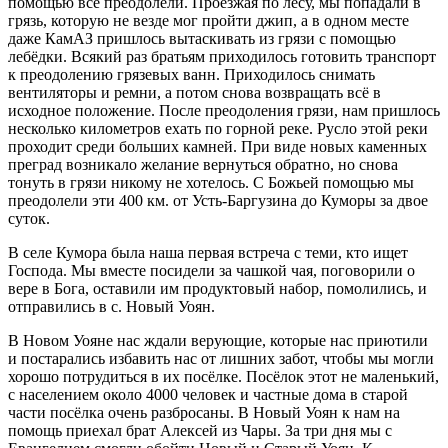
помощью все преодолели. Проезжая по лесу, мы попадали в
грязь, которую не везде мог пройти джип, а в одном месте
даже КамАЗ пришлось вытаскивать из грязи с помощью
лебёдки. Всякий раз братьям приходилось готовить транспорт
к преодолению грязевых ванн. Приходилось снимать
вентиляторы и ремни, а потом снова возвращать всё в
исходное положение. После преодоления грязи, нам пришлось
несколько километров ехать по горной реке. Русло этой реки
проходит среди больших камней. При виде новых каменных
преград возникало желание вернуться обратно, но снова
тонуть в грязи никому не хотелось. С Божьей помощью мы
преодолели эти 400 км. от Усть-Баргузина до Куморы за двое
суток.
В селе Кумора была наша первая встреча с теми, кто ищет
Господа. Мы вместе посидели за чашкой чая, поговорили о
вере в Бога, оставили им продуктовый набор, помолились, и
отправились в с. Новый Уоян.
В Новом Уояне нас ждали верующие, которые нас приютили
и постарались избавить нас от лишних забот, чтобы мы могли
хорошо потрудиться в их посёлке. Посёлок этот не маленький,
с населением около 4000 человек и частные дома в старой
части посёлка очень разбросаны. В Новый Уоян к нам на
помощь приехал брат Алексей из Чары. За три дня мы с