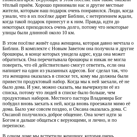
тёплый приём. Хорошо принимали нас и другие местные
жители, которым наш подарок очень понравился. Люди, когда
узнали, что в их посёлке дарят Библии, с нетерпением ждали,
когда такой подарок принесут и к ним. Правда, идти до
некоторых приходилось очень долго, потому что некоторые
улицы были длинной около 10 км.
В этом посёлке живёт одна женщина, которая давно мечтала о
Библии. В комплекте с Новым Заветом она получила и другие
брошюры, в конце которых увидела адрес, куда она может
обратиться. Она перечитывала брошюры и никак не могла
поверить, что ей действительно смогут ответить, если она
напишет на один из указанных адресов. Бог сделал так, что
эта женщина оказалась в списке тех, кому мы должны были
привести продуктовый набор. Когда мы к ней заехали, её не
было дома. И уже, можно сказать, мы вычеркнули её из
списка, потому что людей в списке было больше, чем
продуктовых наборов. Местного пастора Владимира Бог
побудил вновь заехать к ней, когда вновь проезжали мимо её
дома. Было уже совсем поздно, и Оксана оказалась дома. С
Оксаной получилось доброе общение. Она хочет идти за
Богом и дальше общаться с верующими, и лично, и по
переписке.
В одном доме мы встретили женщину, которая очень