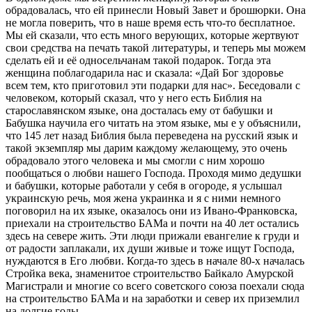
обрадовалась, что ей принесли Новый Завет и брошюрки. Она
не могла поверить, что в наше время есть что-то бесплатное.
Мы ей сказали, что есть много верующих, которые жертвуют
свои средства на печать такой литературы, и теперь мы можем
сделать ей и её односельчанам такой подарок. Тогда эта
женщина поблагодарила нас и сказала: «Дай Бог здоровье
всем тем, кто приготовил эти подарки для нас». Беседовали с
человеком, который сказал, что у него есть Библия на
старославянском языке, она досталась ему от бабушки и
Бабушка научила его читать на этом языке, мы е у объяснили,
что 145 лет назад Библия была переведена на русский язык и
такой экземпляр мы дарим каждому желающему, это очень
обрадовало этого человека и мы смогли с ним хорошо
пообщаться о любви нашего Господа. Проходя мимо дедушки
и бабушки, которые работали у себя в огороде, я услышал
украинскую речь, моя жена украинка и я с ними немного
поговорил на их языке, оказалось они из Ивано-Франковска,
приехали на строительство БАМа и почти на 40 лет остались
здесь на севере жить. Эти люди прижали евангелие к груди и
от радости заплакали, их души живые и тоже ищут Господа,
нуждаются в Его любви. Когда-то здесь в начале 80-х началась
Стройка века, знаменитое строительство Байкало Амурской
Магистрали и многие со всего советского союза поехали сюда
на строительство БАМа и на заработки и север их приземлил
на долгие годы.