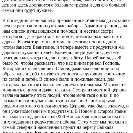
деньги здесь достаются с большим трудом и для его большой
семьи они будут нужнее.
В последний день нашего пребывания в Уояне мы до позднего
вечера развозили продуктовые наборы. Администрация дала
нам список нуждающихся в помощи, и местная сестра,
которая когда-то работала на почте, помогла нам найти эти
адреса. К некоторым из них мы не смогли попасть днём,
чтобы занести Евангелие, и теперь вместе с продуктами мы
дарили и духовный хлеб. Конечно, люди уже по-другому
реагировали, когда видели нашу заботу. Нашей же задачей
было то, чтобы рассказать, что нас к ним привёл Господь,
Который их очень любит. С молодыми мы говорили о их
образе жизни, об их ответственности за духовное состояние
их семей и детей. В списке были и пожилые люди, для
которых наш визит был очень впечатлительным. Мы вместе
молились с ними и даже плакали. Сестра из местной церкви
взяла на заметку этих людей, чтобы молиться о них, и по
возможности поучаствовать в их жизни. С некоторыми
людьми из этого списка местная Церковь уже была знакома, и
они уже помогали им продуктами. В Новом и Старом Уояне
мы смогли подарить около 900 Новых Заветов и многим из
них подарили продуктовые наборы. С тех мест мы поехали в
самый северный населённый пункт на берегу Байкала –
Нижнеангарск. Верующие в этом посёлке нам также оказали