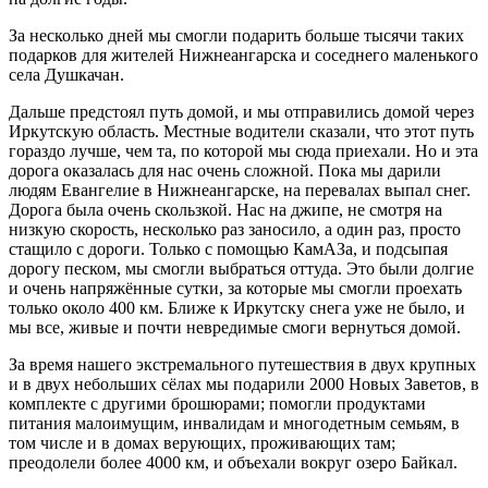
За несколько дней мы смогли подарить больше тысячи таких
подарков для жителей Нижнеангарска и соседнего маленького
села Душкачан.
Дальше предстоял путь домой, и мы отправились домой через
Иркутскую область. Местные водители сказали, что этот путь
гораздо лучше, чем та, по которой мы сюда приехали. Но и эта
дорога оказалась для нас очень сложной. Пока мы дарили
людям Евангелие в Нижнеангарске, на перевалах выпал снег.
Дорога была очень скользкой. Нас на джипе, не смотря на
низкую скорость, несколько раз заносило, а один раз, просто
стащило с дороги. Только с помощью КамАЗа, и подсыпая
дорогу песком, мы смогли выбраться оттуда. Это были долгие
и очень напряжённые сутки, за которые мы смогли проехать
только около 400 км. Ближе к Иркутску снега уже не было, и
мы все, живые и почти невредимые смоги вернуться домой.
За время нашего экстремального путешествия в двух крупных
и в двух небольших сёлах мы подарили 2000 Новых Заветов, в
комплекте с другими брошюрами; помогли продуктами
питания малоимущим, инвалидам и многодетным семьям, в
том числе и в домах верующих, проживающих там;
преодолели более 4000 км, и объехали вокруг озеро Байкал.