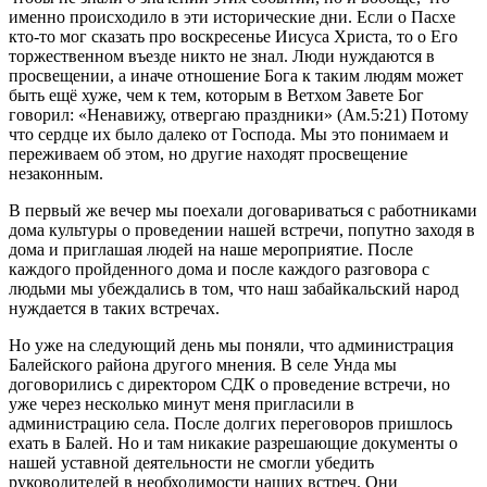
именно происходило в эти исторические дни. Если о Пасхе
кто-то мог сказать про воскресенье Иисуса Христа, то о Его
торжественном въезде никто не знал. Люди нуждаются в
просвещении, а иначе отношение Бога к таким людям может
быть ещё хуже, чем к тем, которым в Ветхом Завете Бог
говорил: «Ненавижу, отвергаю праздники» (Ам.5:21) Потому
что сердце их было далеко от Господа. Мы это понимаем и
переживаем об этом, но другие находят просвещение
незаконным.
В первый же вечер мы поехали договариваться с работниками
дома культуры о проведении нашей встречи, попутно заходя в
дома и приглашая людей на наше мероприятие. После
каждого пройденного дома и после каждого разговора с
людьми мы убеждались в том, что наш забайкальский народ
нуждается в таких встречах.
Но уже на следующий день мы поняли, что администрация
Балейского района другого мнения. В селе Унда мы
договорились с директором СДК о проведение встречи, но
уже через несколько минут меня пригласили в
администрацию села. После долгих переговоров пришлось
ехать в Балей. Но и там никакие разрешающие документы о
нашей уставной деятельности не смогли убедить
руководителей в необходимости наших встреч. Они