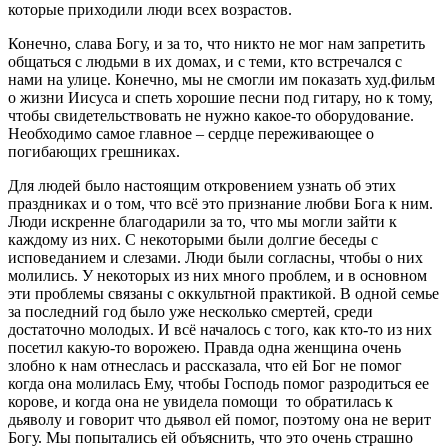
которые приходили люди всех возрастов.
Конечно, слава Богу, и за то, что никто не мог нам запретить
общаться с людьми в их домах, и с теми, кто встречался с
нами на улице. Конечно, мы не смогли им показать худ.фильм
о жизни Иисуса и спеть хорошие песни под гитару, но к тому,
чтобы свидетельствовать не нужно какое-то оборудование.
Необходимо самое главное – сердце переживающее о
погибающих грешниках.
Для людей было настоящим откровением узнать об этих
праздниках и о том, что всё это признание любви Бога к ним.
Люди искренне благодарили за то, что мы могли зайти к
каждому из них. С некоторыми были долгие беседы с
исповеданием и слезами. Люди были согласны, чтобы о них
молились. У некоторых из них много проблем, и в основном
эти проблемы связаны с оккультной практикой. В одной семье
за последний год было уже несколько смертей, среди
достаточно молодых. И всё началось с того, как кто-то из них
посетил какую-то ворожею. Правда одна женщина очень
злобно к нам отнеслась и рассказала, что ей Бог не помог
когда она молилась Ему, чтобы Господь помог разродиться ее
корове, и когда она не увидела помощи то обратилась к
дьяволу и говорит что дьявол ей помог, поэтому она не верит
Богу. Мы попытались ей объяснить, что это очень страшно