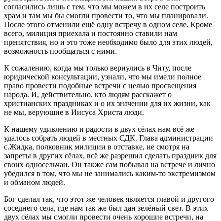
согласились лишь с тем, что мы можем в их селе построить
храм и там мы бы смогли провести то, что мы планировали.
После этого отменили ещё одну встречу в одном селе. Кроме
всего, милиция приехала и постоянно ставили нам
препятствия, но и это тоже необходимо было для этих людей,
возможность пообщаться с ними.
К сожалению, когда мы только вернулись в Читу, после
юридической консультации, узнали, что мы имели полное
право провести подобные встречи с целью просвещения
народа. И, действительно, кто людям расскажет о
христианских праздниках и о их значении для их жизни, как
не мы, верующие в Иисуса Христа люди.
К нашему удивлению и радости в двух сёлах нам всё же
удалось собрать людей в местных СДК. Глава администрации
с.Жидка, полковник милиции в отставке, не смотря на
запреты в других сёлах, всё же разрешил сделать праздник для
своих односельчан. Он также сам побывал на встрече и лично
убедился в том, что мы не занимались каким-то экстремизмом
и обманом людей.
Бог сделал так, что этот же человек является главой и другого
соседнего села, где нам так же был дан зелёный свет. В этих
двух сёлах мы смогли провести очень хорошие встречи, на