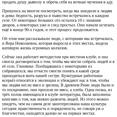
продать душу дьяволу и обречь себя на вечные мучения в аду.
Пришлось на многое посмотреть, когда мы заходили к людям
в дома: бедность, разруха и пьянство встречались в каждом
селе. От некоторых больших сёл осталось 10 с лишним
дворов, а некоторых уже и след простыл. Они начали исчезать
ещё в конце 90-х годов, и этот процесс продолжается.
Об этом нам рассказывали люди, с которыми мы встречались,
и Вера Николаевна, которая выросла в этих местах, видела
кипящую жизнь огромных колхозов.
Сейчас она работает методистом при местном клубе, и она
смогла договориться о том, чтобы мы могли собрать людей и в
её селе, Глинянке. Пообщавшись с некоторыми из
собравшихся, мы отчасти смогли понять в какой среде
приходиться жить нашей сестре. Культурные работники
всерьёз относятся к эволюции и убеждают нас в том, чтобы
мы людям несли мясо и зрелищ. В древнем Риме люди были и
то поскромнее, они просили не мясо, а хлеба. Одна полка, из
трёх полок имеющихся в клубе литературы, была заполнена
книгами о том, как можно развлечь людей. Из этого можно
увидеть, чем на самом деле заинтересована наша культура
сегодня: нравственность и порядочность, не говоря уж о
благочестии, находятся далеко не на первых местах.