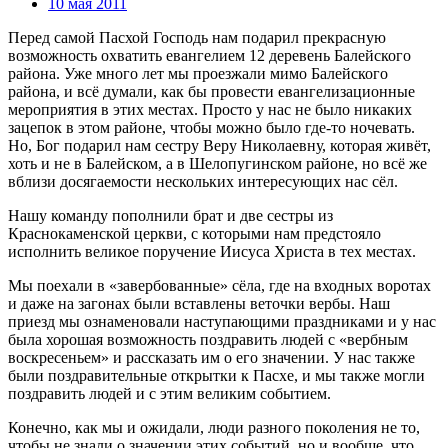
10 мая 2011
Перед самой Пасхой Господь нам подарил прекрасную
возможность охватить евангелием 12 деревень Балейского
района. Уже много лет мы проезжали мимо Балейского
района, и всё думали, как бы провести евангелизационные
мероприятия в этих местах. Просто у нас не было никаких
зацепок в этом районе, чтобы можно было где-то ночевать.
Но, Бог подарил нам сестру Веру Николаевну, которая живёт,
хоть и не в Балейском, а в Шелопугинском районе, но всё же
вблизи досягаемости нескольких интересующих нас сёл.
Нашу команду пополнили брат и две сестры из
Краснокаменской церкви, с которыми нам предстояло
исполнить великое поручение Иисуса Христа в тех местах.
Мы поехали в «завербованные» сёла, где на входных воротах
и даже на загонах были вставлены веточки вербы. Наш
приезд мы ознаменовали наступающими праздниками и у нас
была хорошая возможность поздравить людей с «вербным
воскресеньем» и рассказать им о его значении. У нас также
были поздравительные открытки к Пасхе, и мы также могли
поздравить людей и с этим великим событием.
Конечно, как мы и ожидали, люди разного поколения не то,
чтобы не знали о значении этих событий, но и вообще, что